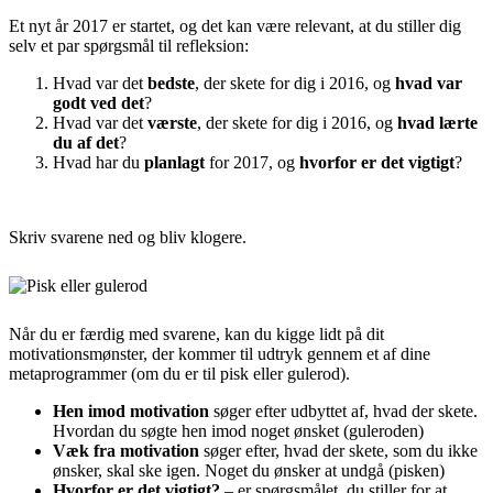
Et nyt år 2017 er startet, og det kan være relevant, at du stiller dig
selv et par spørgsmål til refleksion:
Hvad var det
bedste
, der skete for dig i 2016, og
hvad var
godt ved det
?
Hvad var det
værste
, der skete for dig i 2016, og
hvad lærte
du af det
?
Hvad har du
planlagt
for 2017, og
hvorfor er det vigtigt
?
Skriv svarene ned og bliv klogere.
Når du er færdig med svarene, kan du kigge lidt på dit
motivationsmønster, der kommer til udtryk gennem et af dine
metaprogrammer (om du er til pisk eller gulerod).
Hen imod motivation
søger efter udbyttet af, hvad der skete.
Hvordan du søgte hen imod noget ønsket (guleroden)
Væk fra motivation
søger efter, hvad der skete, som du ikke
ønsker, skal ske igen. Noget du ønsker at undgå (pisken)
Hvorfor er det vigtigt?
– er spørgsmålet, du stiller for at