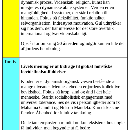
dynamisk proces. Videnskab, religion, kunst kan
integreres i dynamiske åbne systemer. Verden er en
mangfoldighed af systemer, der står i relation til
hinanden. Fokus på fleksibilitet, funktionalitet,
selvorganisation. Indrestyret motivation. Gul udtrykker
sig hos dem, der har interesse for det store overblik
internationalt og tværvidenskabeligt.
Opstår for omkring
50 år siden
og udgør kun en lille del
af jordens befolkning.
Turkis
Livets mening er at bidrage til global-holistiske
bevidsthedsudfoldelser
Kloden er et dynamisk organisk væsen bestående af
mange niveauer. Menneskeheden er jordens kollektive
bevidsthed. Fokus på krop, sind og ånd i det hele
menneske. Stærkt socialholistisk engagement med
universel tolerance. Ses delvis i personligheder som fx
Mahatma Gandhi og Nelson Mandela. Kan elske sine
fjender. Åbenhed for intuitiv tænkning.
Dette tankemønster har indtil nu kun eksisteret hos nogle
få individer, men begyndte at få bedre