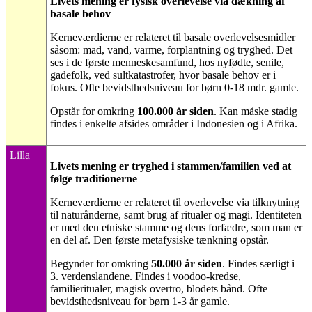
Livets mening er fysisk overlevelse via dækning af
basale behov
Kerneværdierne er relateret til basale overlevelsesmidler
såsom: mad, vand, varme, forplantning og tryghed. Det
ses i de første menneskesamfund, hos nyfødte, senile,
gadefolk, ved sultkatastrofer, hvor basale behov er i
fokus. Ofte bevidsthedsniveau for børn 0-18 mdr. gamle.
Opstår for omkring
100.000 år siden
. Kan måske stadig
findes i enkelte afsides områder i Indonesien og i Afrika.
Lilla
Livets mening er tryghed i stammen/familien ved at
følge traditionerne
Kerneværdierne er relateret til overlevelse via tilknytning
til naturånderne, samt brug af ritualer og magi. Identiteten
er med den etniske stamme og dens forfædre, som man er
en del af. Den første metafysiske tænkning opstår.
Begynder for omkring
50.000 år siden
. Findes særligt i
3. verdenslandene. Findes i voodoo-kredse,
familieritualer, magisk overtro, blodets bånd. Ofte
bevidsthedsniveau for børn 1-3 år gamle.