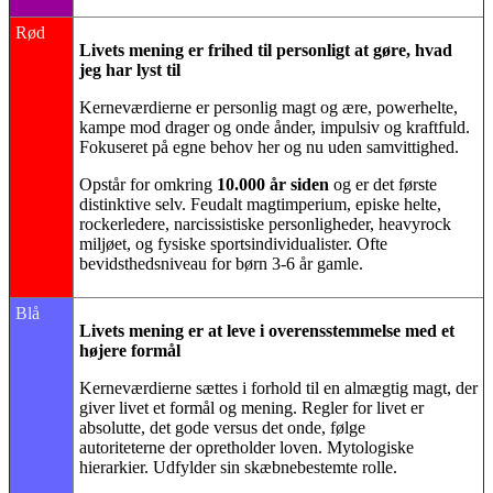
Rød
Livets mening er frihed til personligt at gøre, hvad
jeg har lyst til
Kerneværdierne er personlig magt og ære, powerhelte,
kampe mod drager og onde ånder, impulsiv og kraftfuld.
Fokuseret på egne behov her og nu uden samvittighed.
Opstår for omkring
10.000 år siden
og er det første
distinktive selv. Feudalt magtimperium, episke helte,
rockerledere, narcissistiske personligheder, heavyrock
miljøet, og fysiske sportsindividualister. Ofte
bevidsthedsniveau for børn 3-6 år gamle.
Blå
Livets mening er at leve i overensstemmelse med et
højere formål
Kerneværdierne sættes i forhold til en almægtig magt, der
giver livet et formål og mening. Regler for livet er
absolutte, det gode versus det onde, følge
autoriteterne der opretholder loven. Mytologiske
hierarkier. Udfylder sin skæbnebestemte rolle.