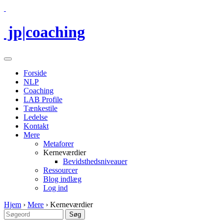
jp|coaching
Forside
NLP
Coaching
LAB Profile
Tænkestile
Ledelse
Kontakt
Mere
Metaforer
Kerneværdier
Bevidsthedsniveauer
Ressourcer
Blog indlæg
Log ind
Hjem
›
Mere
›
Kerneværdier