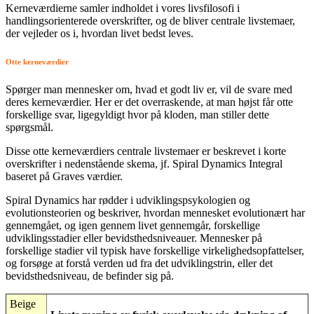
Kerneværdierne samler indholdet i vores livsfilosofi i
handlingsorienterede overskrifter, og de bliver centrale livstemaer,
der vejleder os i, hvordan livet bedst leves.
Otte kerneværdier
Spørger man mennesker om, hvad et godt liv er, vil de svare med
deres kerneværdier. Her er det overraskende, at man højst får otte
forskellige svar, ligegyldigt hvor på kloden, man stiller dette
spørgsmål.
Disse otte kerneværdiers centrale livstemaer er beskrevet i korte
overskrifter i nedenstående skema, jf. Spiral Dynamics Integral
baseret på Graves værdier.
Spiral Dynamics har rødder i udviklingspsykologien og
evolutionsteorien og beskriver, hvordan mennesket evolutionært har
gennemgået, og igen gennem livet gennemgår, forskellige
udviklingsstadier eller bevidsthedsniveauer. Mennesker på
forskellige stadier vil typisk have forskellige virkelighedsopfattelser,
og forsøge at forstå verden ud fra det udviklingstrin, eller det
bevidsthedsniveau, de befinder sig på.
Beige