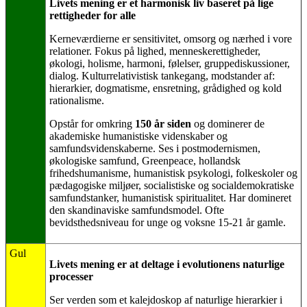
Livets mening er et harmonisk liv baseret på lige
rettigheder for alle
Kerneværdierne er sensitivitet, omsorg og nærhed i vore
relationer. Fokus på lighed, menneskerettigheder,
økologi, holisme, harmoni, følelser, gruppediskussioner,
dialog. Kulturrelativistisk tankegang, modstander af:
hierarkier, dogmatisme, ensretning, grådighed og kold
rationalisme.
Opstår for omkring
150 år siden
og dominerer de
akademiske humanistiske videnskaber og
samfundsvidenskaberne. Ses i postmodernismen,
økologiske samfund, Greenpeace, hollandsk
frihedshumanisme, humanistisk psykologi, folkeskoler og
pædagogiske miljøer, socialistiske og socialdemokratiske
samfundstanker, humanistisk spiritualitet. Har domineret
den skandinaviske samfundsmodel. Ofte
bevidsthedsniveau for unge og voksne 15-21 år gamle.
Gul
Livets mening er at deltage i evolutionens naturlige
processer
Ser verden som et kalejdoskop af naturlige hierarkier i