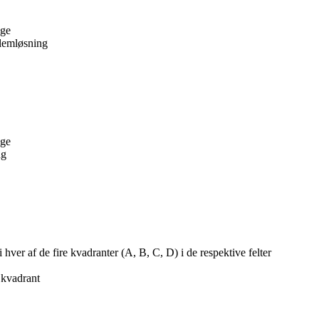
lge
blemløsning
lge
ng
 hver af de fire kvadranter (A, B, C, D) i de respektive felter
 kvadrant