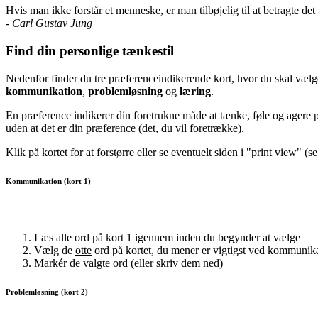
Hvis man ikke forstår et menneske, er man tilbøjelig til at betragte det 
- Carl Gustav Jung
Find din personlige tænkestil
Nedenfor finder du tre præferenceindikerende kort, hvor du skal vælge
kommunikation
,
problemløsning
og
læring
.
En præference indikerer din foretrukne måde at tænke, føle og agere 
uden at det er din præference (det, du vil foretrække).
Klik på kortet for at forstørre eller se eventuelt siden i "print view" (s
Kommunikation (kort 1)
Læs alle ord på kort 1 igennem inden du begynder at vælge
Vælg de
otte
ord på kortet, du mener er vigtigst ved kommunik
Markér de valgte ord (eller skriv dem ned)
Problemløsning (kort 2)