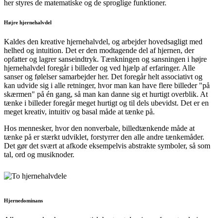
her styres de matematiske og de sproglige funktioner.
Højre hjernehalvdel
Kaldes den kreative hjernehalvdel, og arbejder hovedsagligt med
helhed og intuition. Det er den modtagende del af hjernen, der
opfatter og lagrer sanseindtryk. Tænkningen og sansningen i højre
hjernehalvdel foregår i billeder og ved hjælp af erfaringer. Alle
sanser og følelser samarbejder her. Det foregår helt associativt og
kan udvide sig i alle retninger, hvor man kan have flere billeder "på
skærmen" på én gang, så man kan danne sig et hurtigt overblik. At
tænke i billeder foregår meget hurtigt og til dels ubevidst. Det er en
meget kreativ, intuitiv og basal måde at tænke på.
Hos mennesker, hvor den nonverbale, billedtænkende måde at
tænke på er stærkt udviklet, forstyrrer den alle andre tænkemåder.
Det gør det svært at afkode eksempelvis abstrakte symboler, så som
tal, ord og musiknoder.
Hjernedominans