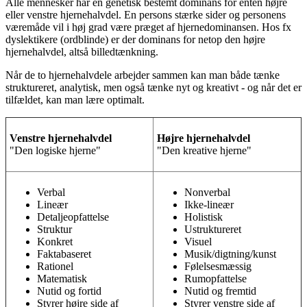
Alle mennesker har en genetisk bestemt dominans for enten højre
eller venstre hjernehalvdel. En persons stærke sider og personens
væremåde vil i høj grad være præget af hjernedominansen. Hos fx
dyslektikere (ordblinde) er der dominans for netop den højre
hjernehalvdel, altså billedtænkning.
Når de to hjernehalvdele arbejder sammen kan man både tænke
struktureret, analytisk, men også tænke nyt og kreativt - og når det er
tilfældet, kan man lære optimalt.
Venstre hjernehalvdel
Højre hjernehalvdel
"Den logiske hjerne"
"Den kreative hjerne"
Verbal
Nonverbal
Lineær
Ikke-lineær
Detaljeopfattelse
Holistisk
Struktur
Ustruktureret
Konkret
Visuel
Faktabaseret
Musik/digtning/kunst
Rationel
Følelsesmæssig
Matematisk
Rumopfattelse
Nutid og fortid
Nutid og fremtid
Styrer højre side af
Styrer venstre side af